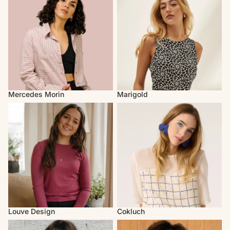
Mercedes Morin
Marigold
Louve Design
Cokluch
Louve Design
Cokluch
Atelier B
MAS Montréal