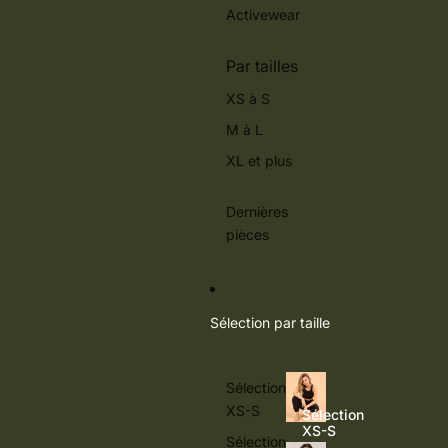
Activewear
Par tailles
XS à S
M à L
XL et plus
Dernières
pièces
Sélection par taille
Sélection
XS-S
Sélection
XS-S
Sélection