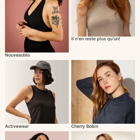
Il n'en reste plus qu'un!
Nouveautés
Activewear
Cherry Bobin
Activewear
Cherry Bobin
Mercedes Morin
Marigold