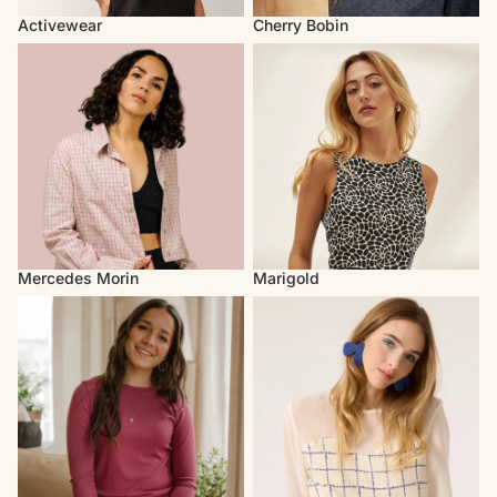
Activewear
Cherry Bobin
Mercedes Morin
Marigold
Mercedes Morin
Marigold
Louve Design
Cokluch