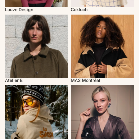
Louve Design
Cokluch
Atelier B
MAS Montréal
Atelier B
MAS Montréal
Les Saisons
Rachel