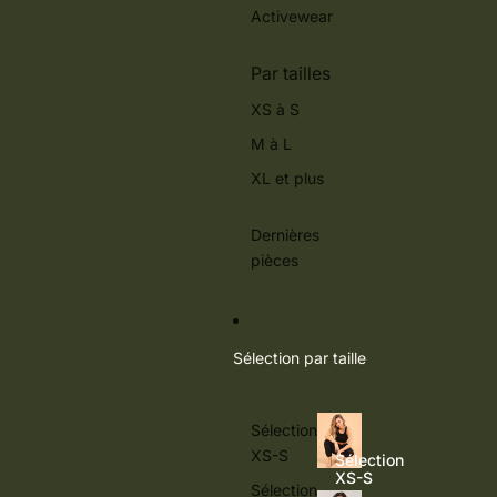
Activewear
Par tailles
XS à S
M à L
XL et plus
Dernières
pièces
Sélection par taille
Sélection
XS-S
Sélection
XS-S
Sélection