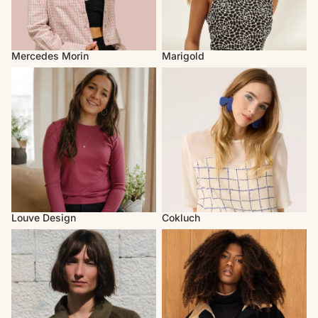
Mercedes Morin
Marigold
Louve Design
Cokluch
Louve Design
Cokluch
Atelier B
MAS Montréal