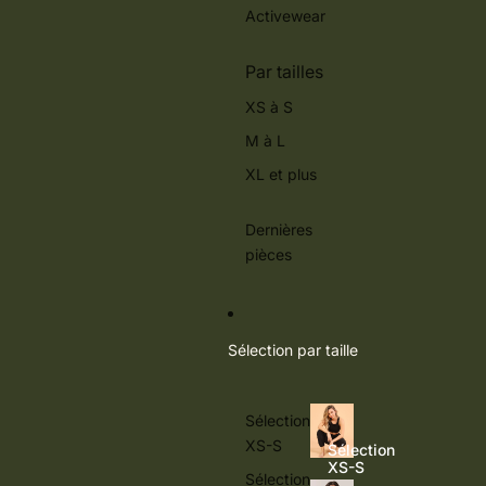
Activewear
Par tailles
XS à S
M à L
XL et plus
Dernières
pièces
Sélection par taille
Sélection
XS-S
Sélection
XS-S
Sélection