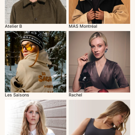
Atelier B
MAS Montréal
Les Saisons
Rachel
Les Saisons
Rachel
Valérie C. Design
Rose Boréal