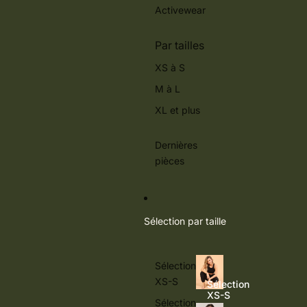
Activewear
Par tailles
XS à S
M à L
XL et plus
Dernières
pièces
Sélection par taille
Sélection
XS-S
Sélection
XS-S
Sélection