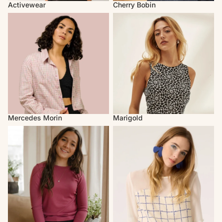
Activewear
Cherry Bobin
Mercedes Morin
Marigold
Mercedes Morin
Marigold
Louve Design
Cokluch