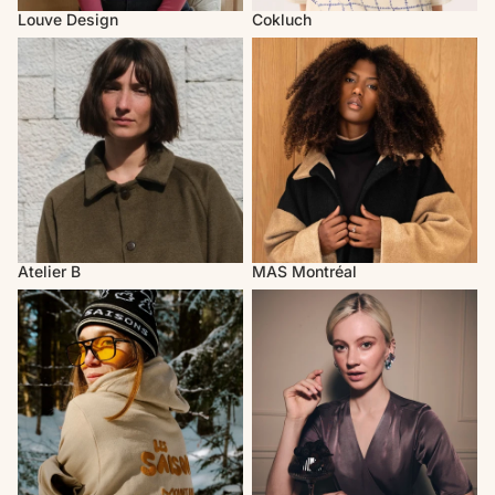
Louve Design
Cokluch
Atelier B
MAS Montréal
Atelier B
MAS Montréal
Les Saisons
Rachel