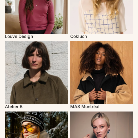
Louve Design
Cokluch
Atelier B
MAS Montréal
Atelier B
MAS Montréal
Les Saisons
Rachel