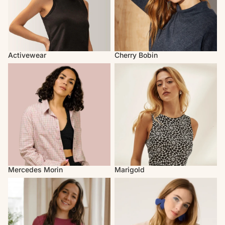
Activewear
Cherry Bobin
Mercedes Morin
Marigold
Mercedes Morin
Marigold
Louve Design
Cokluch