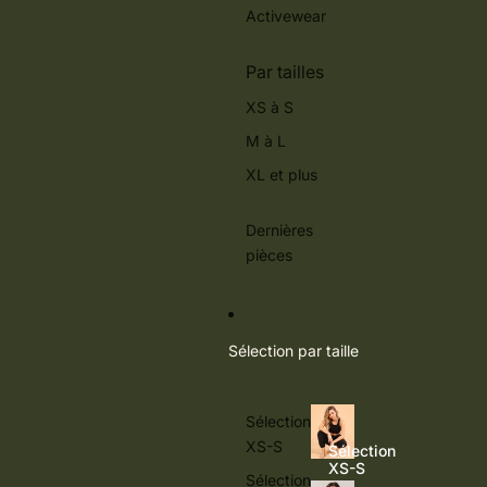
Activewear
Par tailles
XS à S
M à L
XL et plus
Dernières
pièces
Sélection par taille
Sélection
XS-S
Sélection
XS-S
Sélection