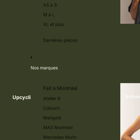
XS à S
M à L
XL et plus
Dernières pièces
Nos marques
Fait à Montréal
Active
Upcycli
Atelier B
Cokluch
Marigold
MAS Montréal
Mercedes Morin