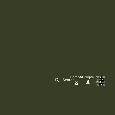
Compte
Compte
Nombre
Search
total
d’articles
0
dans le
panier: 0