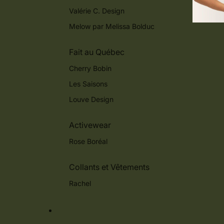
Valérie C. Design
Melow par Melissa Bolduc
Fait au Québec
Cherry Bobin
Les Saisons
Louve Design
Activewear
Rose Boréal
Collants et Vêtements
Rachel