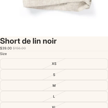
Short de lin noir
$39.00
$156.00
Size
XS
S
M
L
XL