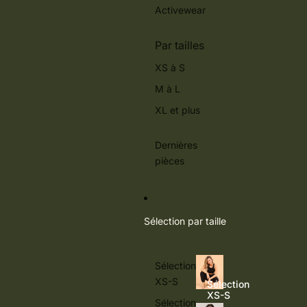
Activewear
Par tailles
XS à S
M à L
XL et plus
Dernières
pièces
Sélection par taille
Sélection
XS-S
Sélection
XS-S
Sélection