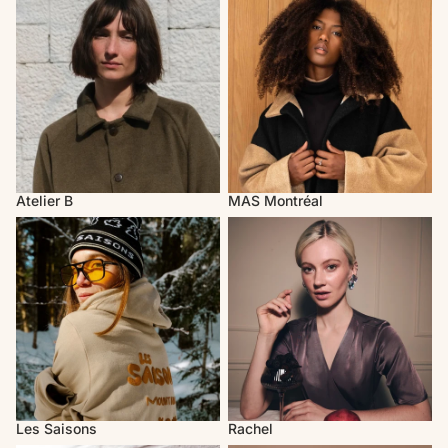
Atelier B
MAS Montréal
Les Saisons
Rachel
Les Saisons
Rachel