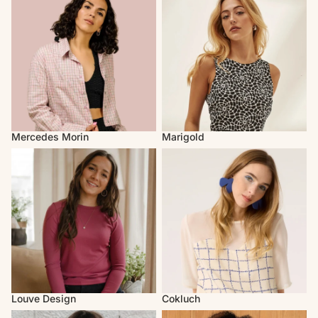
Mercedes Morin
Marigold
Louve Design
Cokluch
Louve Design
Cokluch
Atelier B
MAS Montréal