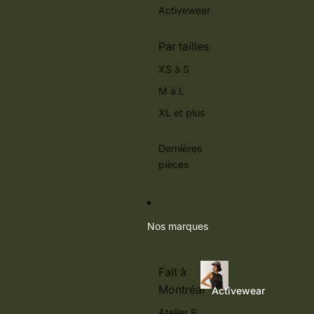
Activewear
Par tailles
XS à S
M à L
XL et plus
Dernières
pièces
Nos marques
Fait à
Montréal
Activewear
Atelier B