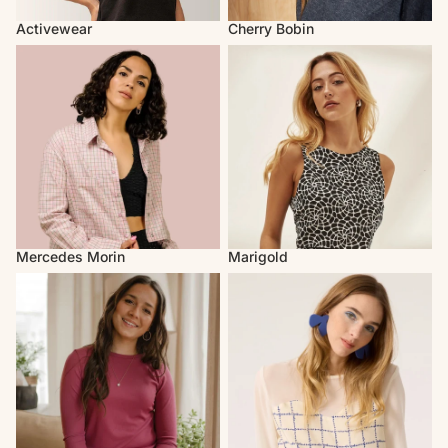
Activewear
Cherry Bobin
Mercedes Morin
Marigold
Mercedes Morin
Marigold
Louve Design
Cokluch