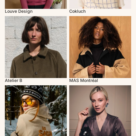
Louve Design
Cokluch
Atelier B
MAS Montréal
Atelier B
MAS Montréal
Les Saisons
Rachel