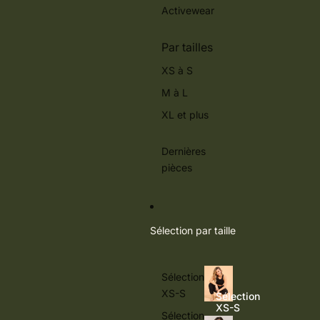
Activewear
Par tailles
XS à S
M à L
XL et plus
Dernières
pièces
Sélection par taille
Sélection
XS-S
Sélection
XS-S
Sélection