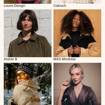
Louve Design
Cokluch
Atelier B
MAS Montréal
Atelier B
MAS Montréal
Les Saisons
Rachel