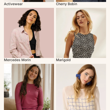
Activewear
Cherry Bobin
Mercedes Morin
Marigold
Mercedes Morin
Marigold
Louve Design
Cokluch