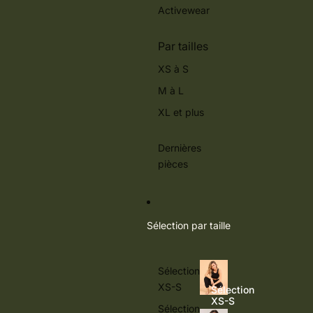
Activewear
Par tailles
XS à S
M à L
XL et plus
Dernières
pièces
Sélection par taille
Sélection
XS-S
Sélection
XS-S
Sélection