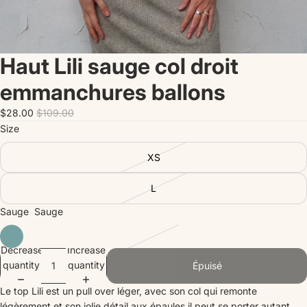
Haut Lili sauge col droit
emmanchures ballons
$28.00
$109.00
Size
XS
L
Sauge
Sauge
Decrease
Increase
quantity
quantity
Épuisé
Le top Lili est un pull over léger, avec son col qui remonte
légèrement et son jolie détail aux épaules il peut se porter autant