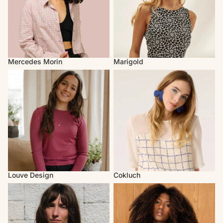
Mercedes Morin
Marigold
Louve Design
Cokluch
Louve Design
Cokluch
Atelier B
MAS Montréal