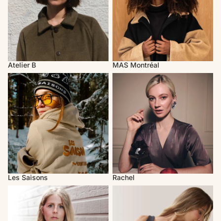
Atelier B
MAS Montréal
Les Saisons
Rachel
Les Saisons
Rachel
Valérie C. Design
Rose Boréal