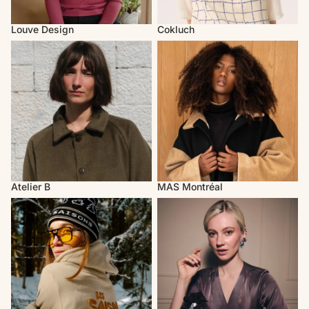
Louve Design
Cokluch
Atelier B
MAS Montréal
Atelier B
MAS Montréal
Les Saisons
Rachel