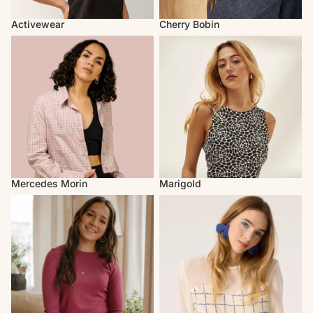
Activewear
Cherry Bobin
Mercedes Morin
Marigold
Mercedes Morin
Marigold
Louve Design
Cokluch