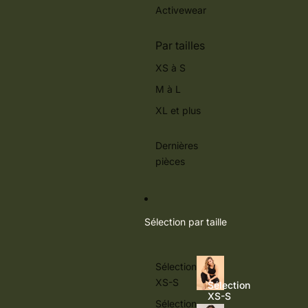
Activewear
Par tailles
XS à S
M à L
XL et plus
Dernières
pièces
Sélection par taille
Sélection
XS-S
Sélection
XS-S
Sélection