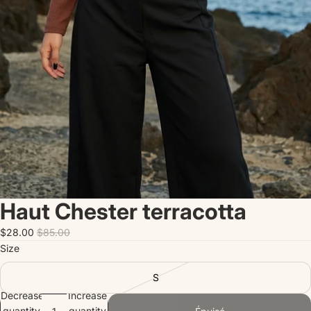
Haut Chester terracotta
$28.00
$85.00
Size
S
Decrease
Increase
quantity
quantity