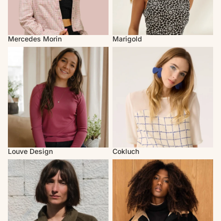
Mercedes Morin
Marigold
Louve Design
Cokluch
Louve Design
Cokluch
Atelier B
MAS Montréal