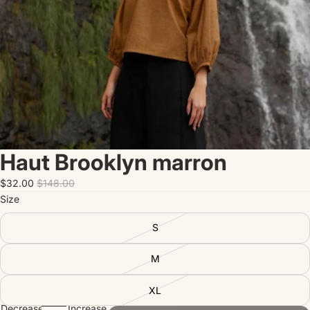
Haut Brooklyn marron
$32.00
$148.00
Size
S
M
XL
Decrease
Increase