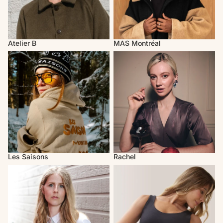
Atelier B
MAS Montréal
Les Saisons
Rachel
Les Saisons
Rachel
Valérie C. Design
Rose Boréal