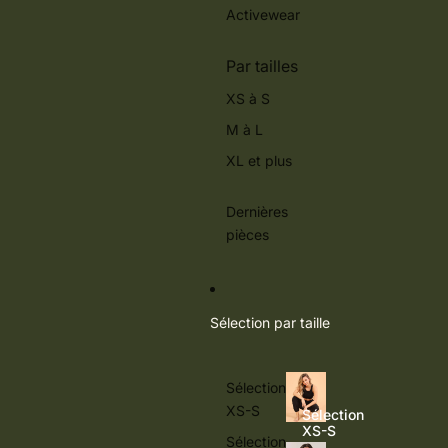
Activewear
Par tailles
XS à S
M à L
XL et plus
Dernières
pièces
Sélection par taille
Sélection
XS-S
Sélection
XS-S
Sélection