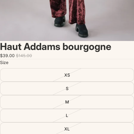
Haut Addams bourgogne
$39.00
$145.00
Size
XS
S
M
L
XL