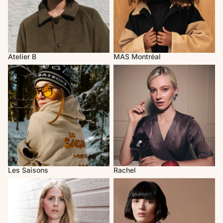
Atelier B
MAS Montréal
Les Saisons
Rachel
Les Saisons
Rachel
Valérie C. Design
Melow par Mélissa Bolduc