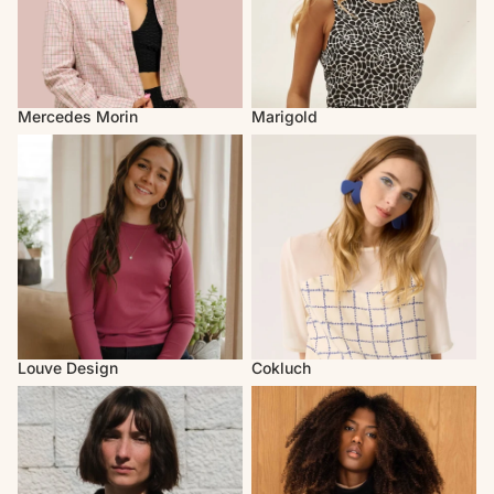
Mercedes Morin
Marigold
Louve Design
Cokluch
Louve Design
Cokluch
Atelier B
MAS Montréal