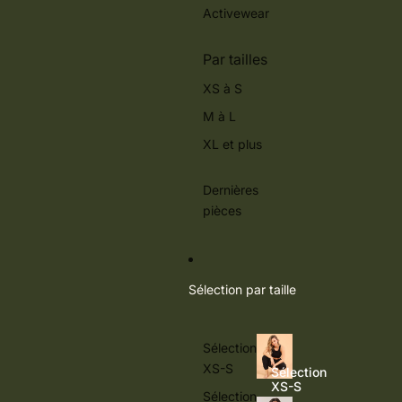
Activewear
Par tailles
XS à S
M à L
XL et plus
Dernières
pièces
Sélection par taille
Sélection
XS-S
Sélection
XS-S
Sélection