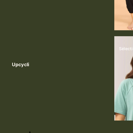
Sélect
Upcycli