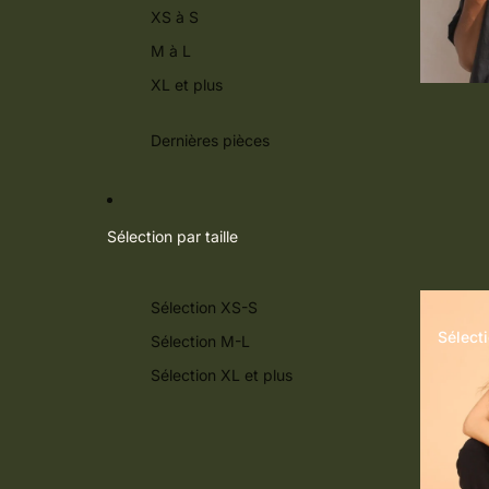
XS à S
M à L
XL et plus
Dernières pièces
Sélection par taille
Sélection XS-S
Sélect
Sélection M-L
Sélection XL et plus