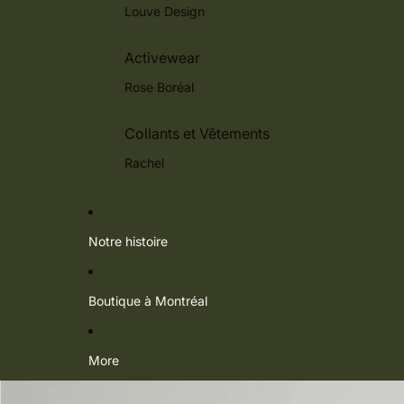
Louve Design
Activewear
Rose Boréal
Collants et Vêtements
Rachel
Notre histoire
Boutique à Montréal
More
Passer aux informations sur le produit