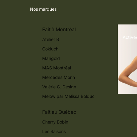
Nos marques
Fait à Montréal
Active
Atelier B
Cokluch
Marigold
MAS Montréal
Mercedes Morin
Valérie C. Design
Melow par Melissa Bolduc
Fait au Québec
Cherry Bobin
Les Saisons