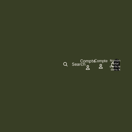
Compte
Compte
Nombre
Search
total
d’articles
0
dans le
panier: 0