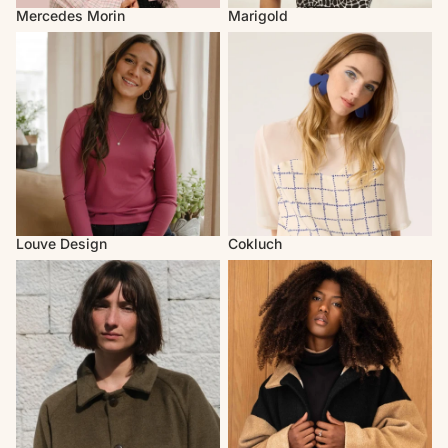
Mercedes Morin
Marigold
Louve Design
Cokluch
Louve Design
Cokluch
Atelier B
MAS Montréal