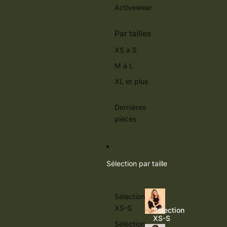
Activewear
Par tailles
XS à S
M à L
XL et plus
Dernières
pièces
Sélection par taille
Sélection
XS-S
Sélection
XS-S
Sélection