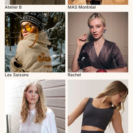
Atelier B
MAS Montréal
Les Saisons
Rachel
Les Saisons
Rachel
Valérie C. Design
Rose Boréal