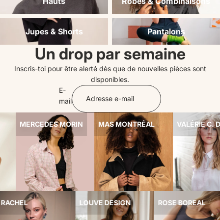
Hauts
Robes & Combinaisons
Jupes & Shorts
Pantalons
Jupes & Shorts
Pantalons
Un drop par semaine
Inscris-toi pour être alerté dès que de nouvelles pièces sont
disponibles.
E-
mail
MERCEDES MORIN
MAS MONTRÉAL
VALÉRIE C. D
RACHEL
LOUVE DESIGN
ROSE BOREAL