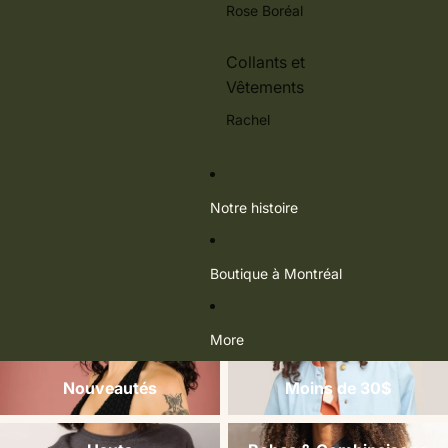
Rose Boréal
Collants et
Vêtements
Rachel
Notre histoire
Boutique à Montréal
More
Nouveautés
Moins de 30$
Nouveautés
Moins de 30$
Hauts
Robes & Combinaisons