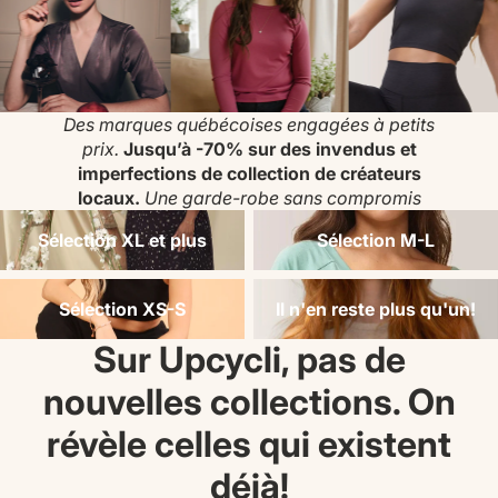
Des marques québécoises engagées à petits
prix.
Jusqu’à -70% sur des invendus et
imperfections de collection de créateurs
locaux.
Une garde-robe sans compromis
Sélection XL et plus
Sélection M-L
Sélection XL et plus
Sélection M-L
Sélection XS-S
Il n'en reste plus qu'un!
Sélection XS-S
Il n'en reste plus qu'un!
Sur Upcycli, pas de
nouvelles collections. On
révèle celles qui existent
déjà!