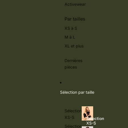
Activewear
Par tailles
XS à S
M à L
XL et plus
Dernières
pièces
Sélection par taille
Sélection
XS-S
Sélection
XS-S
Sélection