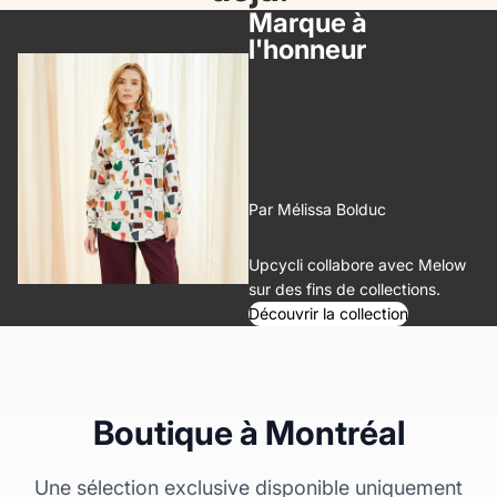
Marque à
l'honneur
M
e
l
o
w
Par Mélissa Bolduc
Upcycli collabore avec Melow
sur des fins de collections.
Découvrir la collection
Boutique à Montréal
Une sélection exclusive disponible uniquement